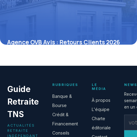
Agence OVB Avis : Retours Clients 2026
2 juin 2026
RUBRIQUES
LE
NEWS
Guide
MÉDIA
Receve
Banque &
Retraite
À propos
semain
Bourse
en un c
L'équipe
TNS
Crédit &
Charte
Financement
ACTUALITÉS
éditoriale
RETRAITE
Conseils
INDÉPENDANT
Contact