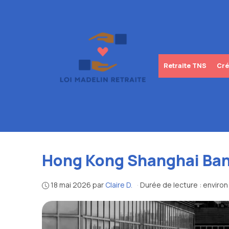
Aller
au
contenu
Retraite TNS
Cré
Hong Kong Shanghai Ban
18 mai 2026
par
Claire D.
·
Durée de lecture : enviro