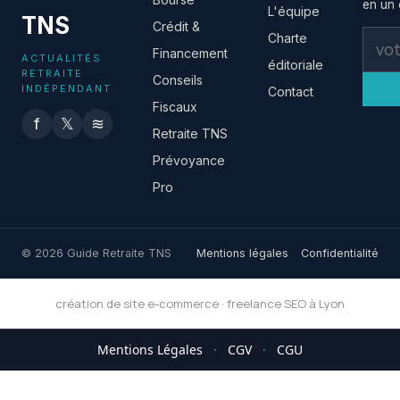
en un c
L'équipe
TNS
Crédit &
Charte
Financement
ACTUALITÉS
éditoriale
RETRAITE
Conseils
INDÉPENDANT
Contact
Fiscaux
f
𝕏
≋
Retraite TNS
Prévoyance
Pro
© 2026 Guide Retraite TNS
Mentions légales
Confidentialité
création de site e-commerce
·
freelance SEO à Lyon
Mentions Légales
·
CGV
·
CGU