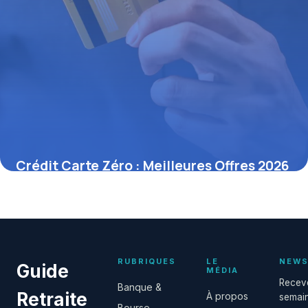
Crédit Carte Zéro : Meilleures Offres 2026
20 juin 2026
RUBRIQUES
LE
NEWS
Guide
MÉDIA
Receve
Banque &
Retraite
À propos
semain
Bourse