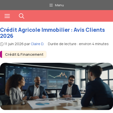
Aller
Menu
au
Menu
contenu
Crédit Agricole Immobilier : Avis Clients
2026
11 juin 2026
par
Claire D.
·
Durée de lecture : environ 4 minutes
Crédit & Financement