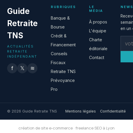
RUBRIQUES
LE
NEWS
Guide
MÉDIA
Receve
Banque &
Retraite
À propos
semain
Bourse
en un c
L'équipe
TNS
Crédit &
Charte
Financement
ACTUALITÉS
éditoriale
RETRAITE
Conseils
INDÉPENDANT
Contact
Fiscaux
f
𝕏
≋
Retraite TNS
Prévoyance
Pro
© 2026 Guide Retraite TNS
Mentions légales
Confidentialité
création de site e-commerce
·
freelance SEO à Lyon