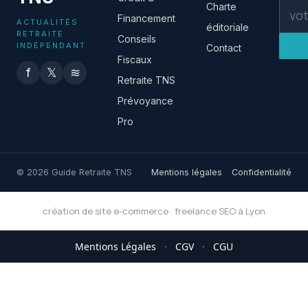
Charte
Financement
ACTUALITÉS
éditoriale
RETRAITE
Conseils
INDÉPENDANT
Contact
Fiscaux
f
𝕏
≋
Retraite TNS
Prévoyance
Pro
© 2026 Guide Retraite TNS
Mentions légales
Confidentialité
création de site e-commerce
·
freelance SEO à Lyon
Mentions Légales
·
CGV
·
CGU