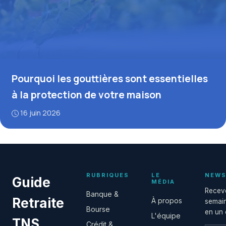
Pourquoi les gouttières sont essentielles
à la protection de votre maison
16 juin 2026
RUBRIQUES
LE
NEWS
Guide
MÉDIA
Receve
Banque &
Retraite
À propos
semain
Bourse
en un c
L'équipe
TNS
Crédit &