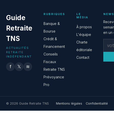
RUBRIQUES
LE
NEWS
Guide
MÉDIA
Receve
Banque &
Retraite
À propos
semain
Bourse
en un c
L'équipe
TNS
Crédit &
Charte
Financement
ACTUALITÉS
éditoriale
RETRAITE
Conseils
INDÉPENDANT
Contact
Fiscaux
f
𝕏
≋
Retraite TNS
Prévoyance
Pro
© 2026 Guide Retraite TNS
Mentions légales
Confidentialité