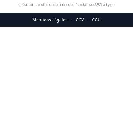
création de site e-commerce
·
freelance SEO à Lyon
Mentions Légales
·
CGV
·
CGU