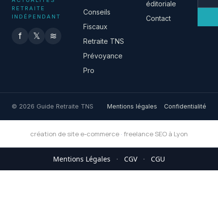
éditoriale
RETRAITE
Conseils
INDÉPENDANT
Contact
Fiscaux
f
𝕏
≋
Retraite TNS
Prévoyance
Pro
© 2026 Guide Retraite TNS
Mentions légales
Confidentialité
création de site e-commerce
·
freelance SEO à Lyon
Mentions Légales
·
CGV
·
CGU