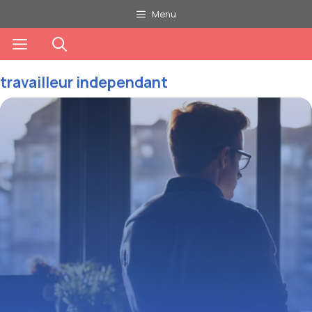
Aller
Menu
au
Menu
contenu
travailleur independant