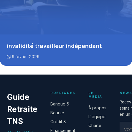
invalidité travailleur indépendant
9 février 2026
RUBRIQUES
LE
NEWS
Guide
MÉDIA
Receve
Banque &
Retraite
À propos
semain
Bourse
en un c
L'équipe
TNS
Crédit &
Charte
Financement
ACTUALITÉS