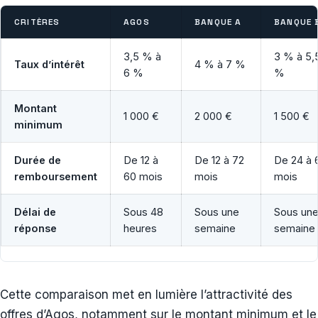
CRITÈRES
AGOS
BANQUE A
BANQUE 
3,5 % à
3 % à 5,
Taux d’intérêt
4 % à 7 %
6 %
%
Montant
1 000 €
2 000 €
1 500 €
minimum
Durée de
De 12 à
De 12 à 72
De 24 à 
remboursement
60 mois
mois
mois
Délai de
Sous 48
Sous une
Sous un
réponse
heures
semaine
semaine
Cette comparaison met en lumière l’attractivité des
offres d’Agos, notamment sur le montant minimum et le