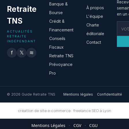
Receve
Banque &
Retraite
À propos
semain
Bourse
en un c
L'équipe
TNS
Crédit &
Charte
Financement
ACTUALITÉS
éditoriale
RETRAITE
Conseils
INDÉPENDANT
Contact
Fiscaux
f
𝕏
≋
Retraite TNS
Prévoyance
Pro
© 2026 Guide Retraite TNS
Mentions légales
Confidentialité
création de site e-commerce
·
freelance SEO à Lyon
Mentions Légales
·
CGV
·
CGU