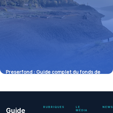
Preserfond : Guide complet du fonds de
préservation
25 juin 2026
RUBRIQUES
LE
NEWS
Guide
MÉDIA