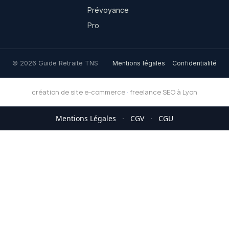
Prévoyance
Pro
© 2026 Guide Retraite TNS
Mentions légales
Confidentialité
création de site e-commerce
·
freelance SEO à Lyon
Mentions Légales
·
CGV
·
CGU