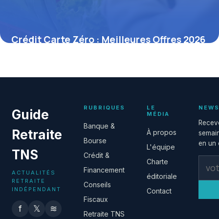
Crédit Carte Zéro : Meilleures Offres 2026
20 juin 2026
RUBRIQUES
LE
NEWS
Guide
MÉDIA
Receve
Banque &
Retraite
À propos
semain
Bourse
en un c
L'équipe
TNS
Crédit &
Charte
Financement
ACTUALITÉS
éditoriale
RETRAITE
Conseils
INDÉPENDANT
Contact
Fiscaux
f
𝕏
≋
Retraite TNS