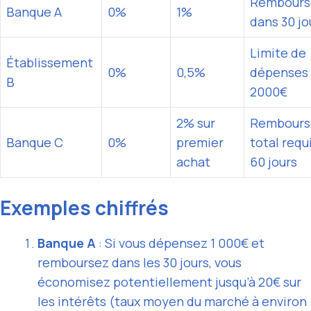
Rembour
Banque A
0%
1%
dans 30 jo
Limite de
Établissement
0%
0,5%
dépenses
B
2000€
2% sur
Rembour
Banque C
0%
premier
total requ
achat
60 jours
Exemples chiffrés
Banque A
: Si vous dépensez 1 000€ et
remboursez dans les 30 jours, vous
économisez potentiellement jusqu’à 20€ sur
les intérêts (taux moyen du marché à environ