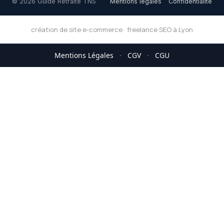
© 2026 Guide Retraite TNS
Mentions légales
Confidentialité
création de site e-commerce
·
freelance SEO à Lyon
Mentions Légales
·
CGV
·
CGU