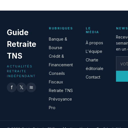
19 juin 2026
RUBRIQUES
LE
NEWS
Guide
MÉDIA
Receve
Banque &
Retraite
À propos
semain
Bourse
en un c
L'équipe
TNS
Crédit &
Charte
Financement
ACTUALITÉS
éditoriale
RETRAITE
Conseils
INDÉPENDANT
Contact
Fiscaux
f
𝕏
≋
Retraite TNS
Prévoyance
Pro