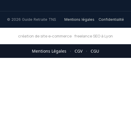
© 2026 Guide Retraite TNS
Mentions légales
Confidentialité
création de site e-commerce
·
freelance SEO à Lyon
Mentions Légales
·
CGV
·
CGU