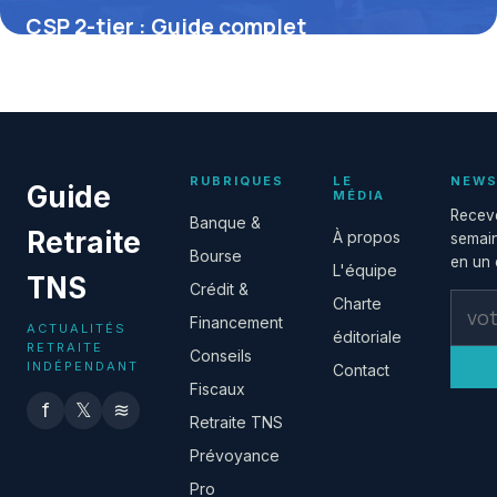
CSP 2-tier : Guide complet
réglementation
21 juin 2026
RUBRIQUES
LE
NEWS
Guide
MÉDIA
Receve
Banque &
Retraite
À propos
semain
Bourse
en un c
L'équipe
TNS
Crédit &
Charte
Financement
ACTUALITÉS
éditoriale
RETRAITE
Conseils
INDÉPENDANT
Contact
Fiscaux
f
𝕏
≋
Retraite TNS
Prévoyance
Pro