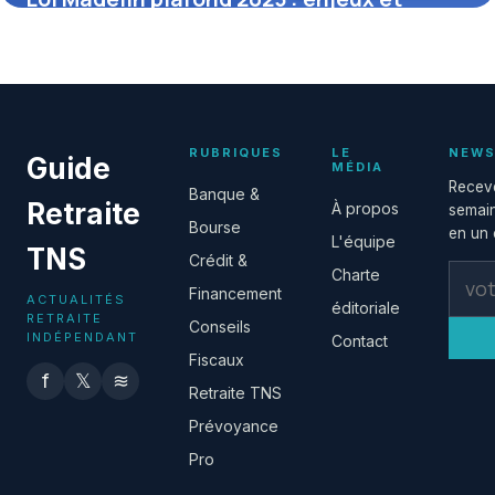
bénéfices pour les TNS
12 janvier 2026
RUBRIQUES
LE
NEWS
Guide
MÉDIA
Receve
Banque &
Retraite
À propos
semain
Bourse
en un c
L'équipe
TNS
Crédit &
Charte
Financement
ACTUALITÉS
éditoriale
RETRAITE
Conseils
INDÉPENDANT
Contact
Fiscaux
f
𝕏
≋
Retraite TNS
Prévoyance
Pro