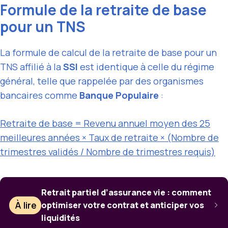
Formule de la retraite de base
pour un TNS
La formule de calcul de la retraite de base pour un
TNS affilié à la
SSI
est identique à celle du régime
général, telle que rappelée par des organismes
bancaires comme
Banque Populaire
:
Retraite de base = Revenu annuel moyen des 25
meilleures années × Taux de retraite × (Nombre de
trimestres validés / Nombre de trimestres requis)
Retrait partiel d’assurance vie : comment
À lire
optimiser votre contrat et anticiper vos
liquidités