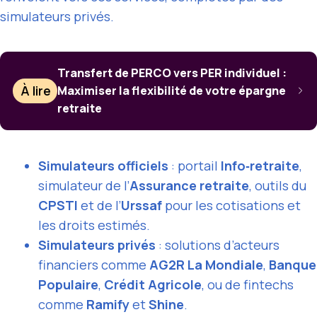
simulateurs privés.
Transfert de PERCO vers PER individuel :
À lire
Maximiser la flexibilité de votre épargne
retraite
Simulateurs officiels
: portail
Info‑retraite
,
simulateur de l’
Assurance retraite
, outils du
CPSTI
et de l’
Urssaf
pour les cotisations et
les droits estimés.
Simulateurs privés
: solutions d’acteurs
financiers comme
AG2R La Mondiale
,
Banque
Populaire
,
Crédit Agricole
, ou de fintechs
comme
Ramify
et
Shine
.