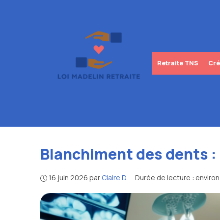
Aller
au
contenu
Retraite TNS
Cré
Blanchiment des dents :
16 juin 2026
par
Claire D.
·
Durée de lecture : enviro