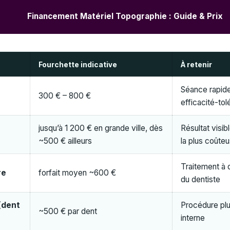
Financement Matériel Topographie : Guide & Prix
Fourchette indicative
À retenir
Séance rapide
300 € – 800 €
efficacité-to
jusqu’à 1 200 € en grande ville, dès
Résultat visib
~500 € ailleurs
la plus coûte
Traitement à 
re
forfait moyen ~600 €
du dentiste
(dent
Procédure plus
~500 € par dent
interne