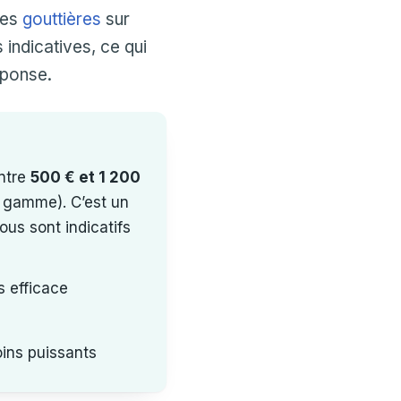
les
gouttières
sur
 indicatives, ce qui
réponse.
entre
500 € et 1 200
 gamme). C’est un
ous sont indicatifs
s efficace
oins puissants