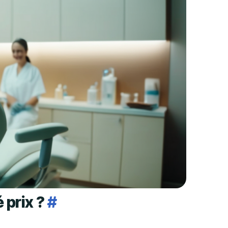
 prix ?
#