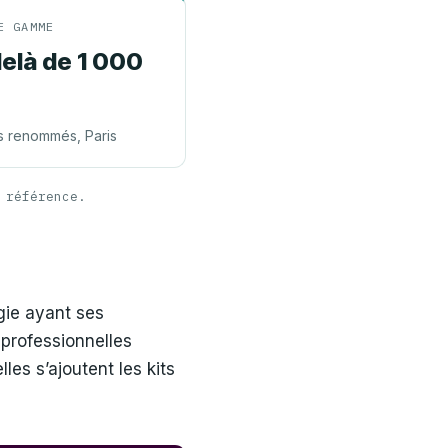
E GAMME
elà de 1 000
s renommés, Paris
 référence.
gie ayant ses
 professionnelles
lles s’ajoutent les kits