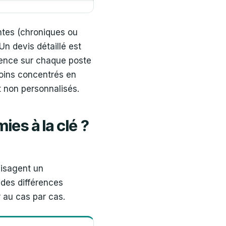
antes (chroniques ou
Un devis détaillé est
rence sur chaque poste
oins concentrés en
t non personnalisés.
ies à la clé ?
visagent un
 des différences
r au cas par cas.