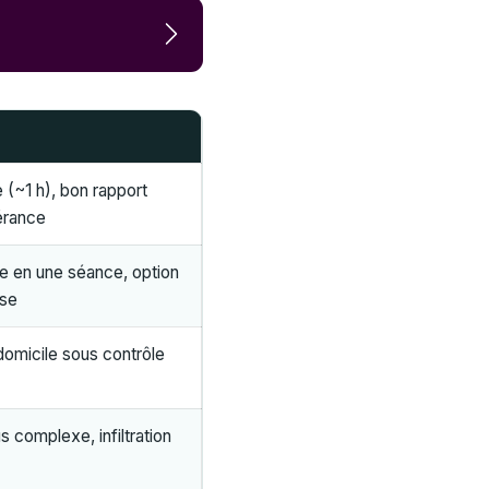
 (~1 h), bon rapport
lérance
le en une séance, option
use
domicile sous contrôle
 complexe, infiltration