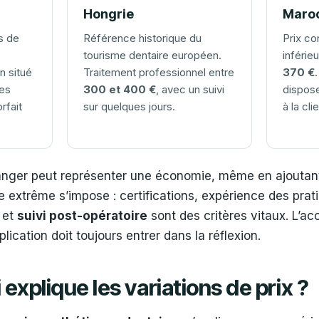
Hongrie
Maro
s de
Référence historique du
Prix co
tourisme dentaire européen.
inférie
n situé
Traitement professionnel entre
370 €
Des
300 et 400 €
, avec un suivi
dispose
rfait
sur quelques jours.
à la cl
anger peut représenter une économie, même en ajoutant
e extrême s’impose : certifications, expérience des prat
s et
suivi post-opératoire
sont des critères vitaux. L’acc
ication doit toujours entrer dans la réflexion.
 explique les variations de prix ?