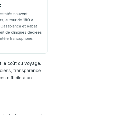
c
nstatés souvent
urs, autour de
180 à
. Casablanca et Rabat
nt de cliniques dédiées
ientèle francophone.
 le coût du voyage.
iciens, transparence
ès difficile à un