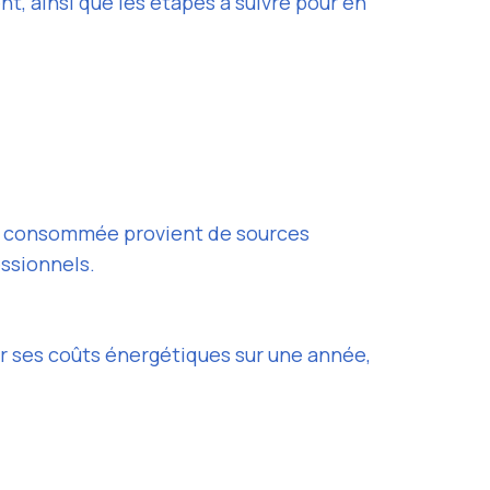
t, ainsi que les étapes à suivre pour en
gie consommée provient de sources
essionnels.
r ses coûts énergétiques sur une année,