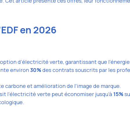
. Cet article présente ces offres, leur fonctionnemen
d’EDF en 2026
option d’électricité verte, garantissant que l’éner
ente environ
30%
des contrats souscrits par les prof
te carbone et amélioration de l’image de marque.
it l’électricité verte peut économiser jusqu’à
15%
su
cologique.