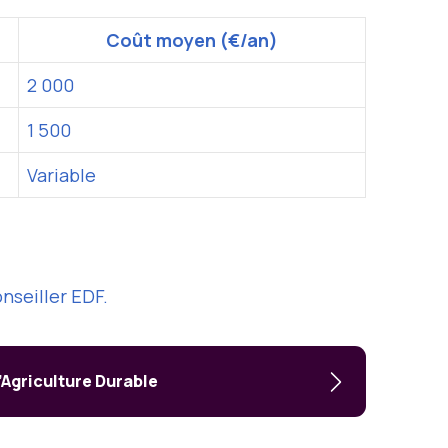
Coût moyen (€/an)
2 000
1 500
Variable
onseiller EDF.
’Agriculture Durable