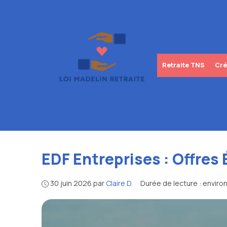
Aller
au
contenu
Retraite TNS
Cré
EDF Entreprises : Offres
30 juin 2026
par
Claire D.
·
Durée de lecture : enviro