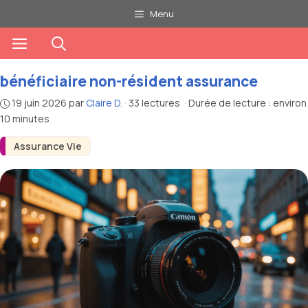
Aller
Menu
au
Menu
contenu
bénéficiaire non-résident assurance
19 juin 2026
par
Claire D.
·
33 lectures
·
Durée de lecture : environ
10 minutes
Assurance Vie