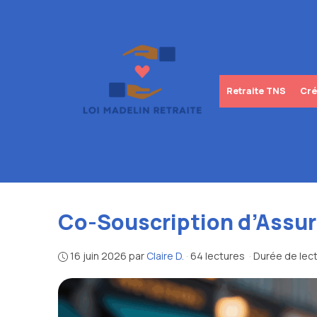
Aller
au
contenu
Retraite TNS
Cré
Co-Souscription d’Assur
16 juin 2026
par
Claire D.
·
64 lectures
·
Durée de lect