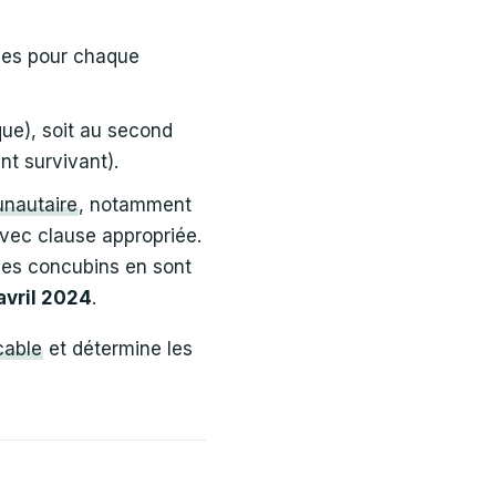
ies pour chaque
ique), soit au second
nt survivant).
nautaire
, notamment
vec clause appropriée.
 les concubins en sont
avril 2024
.
cable
et détermine les