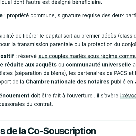
iduel dont l’autre est désigné bénéficiaire.
e
: propriété commune, signature requise des deux part
ibilité de libérer le capital soit au premier décès (class
pour la transmission parentale ou la protection du conjoi
ositif
: réservé
aux couples mariés sous régime commu
 réduite aux acquêts
ou
communauté universelle
a
istes (séparation de biens), les partenaires de PACS et
pport de la
Chambre nationale des notaires
publié en
énouement
doit être fait à l’ouverture : il s’avère
irrévo
cessorales du contrat.
s de la Co-Souscription