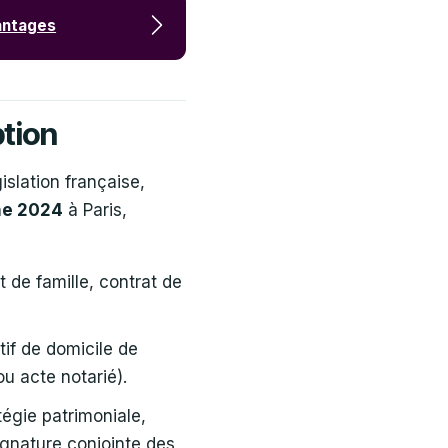
vantages
ption
islation française,
ne 2024
à Paris,
t de famille, contrat de
atif de domicile de
ou acte notarié).
tégie patrimoniale,
signature conjointe des