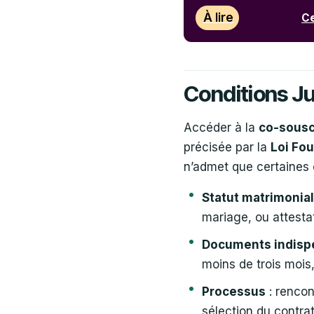
À lire
Ce
Conditions Ju
Accéder à la
co-sousc
précisée par la
Loi Fo
n’admet que certaines 
Statut matrimonial
mariage, ou attestat
Documents indisp
moins de trois mois,
Processus
: rencon
sélection du contrat