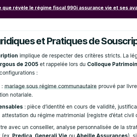
 que révèle le régime fiscal 990i assurance vie et ses a
ridiques et Pratiques de Souscri
ription
implique de respecter des critères stricts. La lég
urgous de 2005
et rappelée lors du
Colloque Patrimoi
configurations :
:
mariage sous régime communautaire
prouvé par livre
ion notariale.
ensables
: pièce d’identité en cours de validité, justific
 attestation du régime matrimonial (registre d’état civil 
tre avec un conseiller, analyse personnalisée de la stra
 (ex.
Predica, Generali Vie
ou
Abeille Assurances
), 