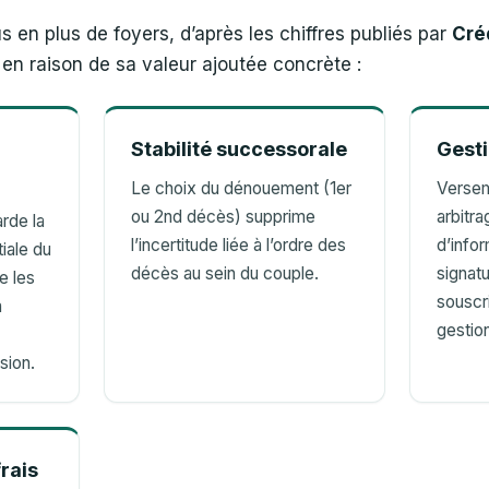
s en plus de foyers, d’après les chiffres publiés par
Cré
 en raison de sa valeur ajoutée concrète :
Stabilité successorale
Gesti
Le choix du dénouement (1er
Versem
ou 2nd décès) supprime
arbitr
arde la
l’incertitude liée à l’ordre des
d’infor
tiale du
décès au sein du couple.
signat
e les
souscri
a
gestio
sion.
rais