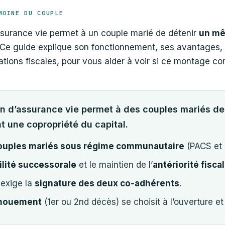
MOINE DU COUPLE
ssurance vie permet à un couple marié de détenir
un mê
. Ce guide explique son fonctionnement, ses avantages,
cations fiscales, pour vous aider à voir si ce montage c
on d’assurance vie permet à des couples mariés d
nt une copropriété du capital.
ouples mariés sous régime communautaire
(PACS et 
ilité successorale
et le maintien de l’
antériorité fisca
 exige la
signature des deux co-adhérents
.
nouement
(1er ou 2nd décès) se choisit à l’ouverture et