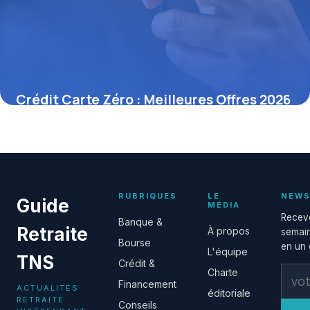
Crédit Carte Zéro : Meilleures Offres 2026
20 juin 2026
RUBRIQUES
LE
NEWS
Guide
MÉDIA
Receve
Banque &
Retraite
À propos
semain
Bourse
en un c
L'équipe
TNS
Crédit &
Charte
Financement
ACTUALITÉS
éditoriale
RETRAITE
Conseils