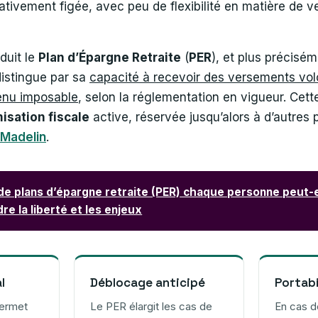
ativement figée, avec peu de flexibilité en matière de 
duit le
Plan d’Épargne Retraite
(
PER
), et plus précisé
distingue par sa
capacité à recevoir des versements vol
enu imposable
, selon la réglementation en vigueur. Cett
isation fiscale
active, réservée jusqu’alors à d’autres
 Madelin
.
e plans d’épargne retraite (PER) chaque personne peut-el
e la liberté et les enjeux
l
Déblocage anticipé
Portabi
permet
Le PER élargit les cas de
En cas 