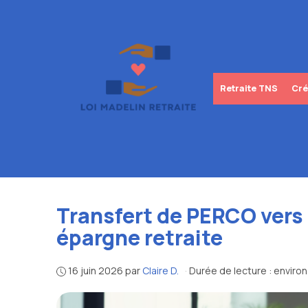
Aller
au
contenu
Retraite TNS
Cré
Transfert de PERCO vers P
épargne retraite
16 juin 2026
par
Claire D.
·
Durée de lecture : enviro