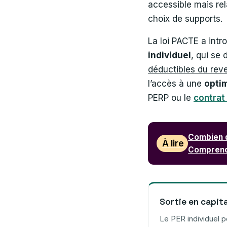
accessible mais rel
choix de supports.
La loi PACTE a intro
individuel
, qui se 
déductibles du rev
l’accès à une
optim
PERP ou le
contrat
Combien d
À lire
Comprendr
Sortie en capita
Le PER individuel 