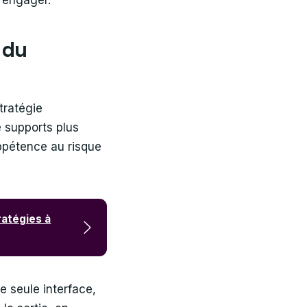
l’engager.
 du
stratégie
e supports plus
appétence au risque
ratégies à
e seule interface,