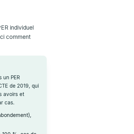
PER individuel
oici comment
rs un PER
CTE de 2019, qui
s avoirs et
ar cas.
 abondement),