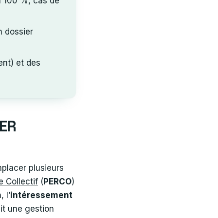
à 100 %, cas de
n dossier
nt) et des
PER
mplacer plusieurs
e Collectif
(
PERCO
)
n
, l’
intéressement
ait une gestion