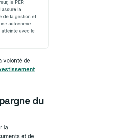
eur, le PER
l assure la
é de la gestion et
une autonomie
 atteinte avec le
la volonté de
vestissement
épargne du
r la
ocuments et de