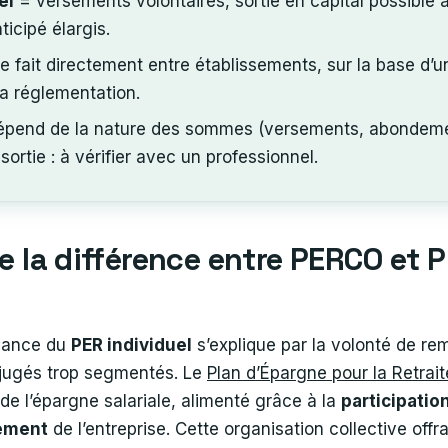
el
= versements volontaires, sortie en capital possible 
icipé élargis.
se fait directement entre établissements, sur la base d’u
la réglementation.
 dépend de la nature des sommes (versements, abondeme
sortie : à vérifier avec un professionnel.
 la différence entre PERCO et 
sance du
PER individuel
s’explique par la volonté de re
s jugés trop segmentés. Le
Plan d’Épargne pour la Retrait
 de l’épargne salariale, alimenté grâce à la
participatio
ement
de l’entreprise. Cette organisation collective offr