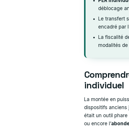
PER individu
déblocage ant
Le transfert 
encadré par 
La fiscalité
modalités de 
Comprendre
individuel
La montée en puis
dispositifs ancien
était un outil phare
ou encore l’
abond