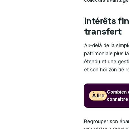
collectifs avantageu
Intérêts fi
transfert
Au-delà de la simple
patrimoniale plus l
étendu et une gesti
et son horizon de re
Combien d
À lire
connaître
Regrouper son éparg