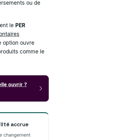
versements ou de
ment le
PER
ontaires
e option ouvre
 produits comme le
le ouvrir ?
lité accrue
de changement