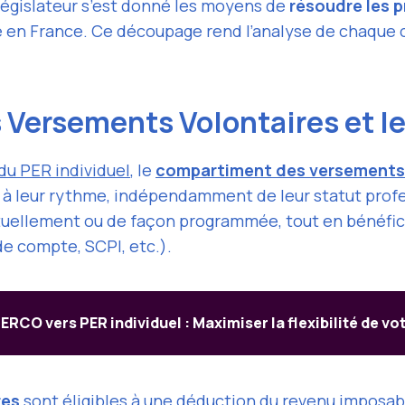
e législateur s’est donné les moyens de
résoudre les 
aite en France. Ce découpage rend l’analyse de chaque
 Versements Volontaires et l
du PER individuel
, le
compartiment des versements 
e à leur rythme, indépendamment de leur statut prof
tuellement ou de façon programmée, tout en bénéfici
de compte, SCPI, etc.).
ERCO vers PER individuel : Maximiser la flexibilité de vo
res
sont éligibles à une
déduction du revenu imposable