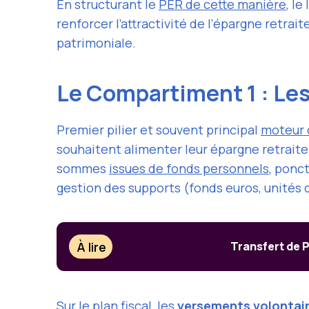
En structurant le
PER de cette manière
, l
renforcer l’attractivité de l’épargne retr
patrimoniale.
Le Compartiment 1 : Les
Premier pilier et souvent principal
moteur 
souhaitent alimenter leur épargne retrait
sommes
issues de fonds personnels
, ponc
gestion des supports (fonds euros, unités 
À lire
Transfert de P
Sur le plan fiscal, les
versements volontai