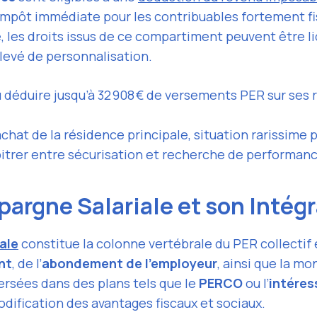
pôt immédiate pour les contribuables fortement fisc
ie, les droits issus de ce compartiment peuvent être l
élevé de personnalisation.
u déduire jusqu’à 32 908 € de versements PER sur se
achat de la résidence principale, situation rarissime p
arbitrer entre sécurisation et recherche de performan
pargne Salariale et son Intég
ale
constitue la colonne vertébrale du PER collectif e
nt
, de l’
abondement de l’employeur
, ainsi que la m
ersées dans des plans tels que le
PERCO
ou l’
intéres
odification des avantages fiscaux et sociaux.