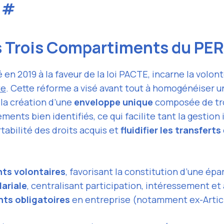
)
#
es Trois Compartiments du PE
é en 2019 à la faveur de la loi PACTE, incarne la volon
te
. Cette réforme a visé avant tout à homogénéiser u
 la création d’une
enveloppe unique
composée de tro
nts bien identifiés, ce qui facilite tant la gestion i
ortabilité des droits acquis et
fluidifier les transferts
ts volontaires
, favorisant la constitution d’une ép
ariale
, centralisant participation, intéressement 
ts obligatoires
en entreprise (notamment ex-Articl