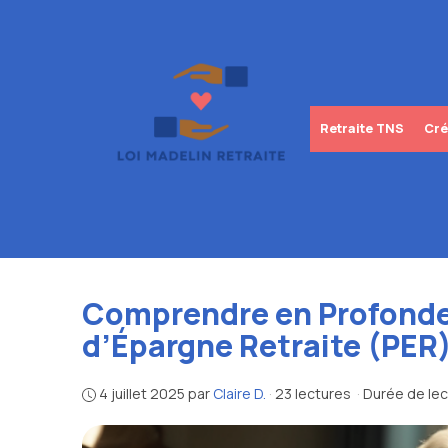
Aller
au
contenu
Retraite TNS
Cré
Comprendre en Profonde
d’Épargne Retraite (PER
4 juillet 2025
par
Claire D.
·
23 lectures
·
Durée de lec