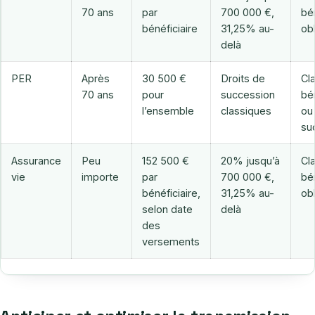
70 ans
par
700 000 €,
bén
bénéficiaire
31,25% au-
obl
delà
PER
Après
30 500 €
Droits de
Cl
70 ans
pour
succession
bén
l’ensemble
classiques
ou
su
Assurance
Peu
152 500 €
20% jusqu’à
Cl
vie
importe
par
700 000 €,
bén
bénéficiaire,
31,25% au-
obl
selon date
delà
des
versements