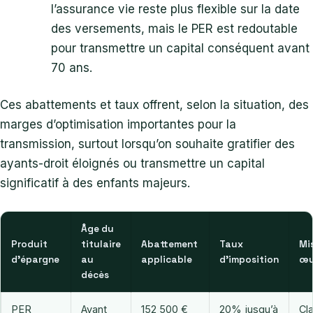
l’assurance vie reste plus flexible sur la date
des versements, mais le PER est redoutable
pour transmettre un capital conséquent avant
70 ans.
Ces abattements et taux offrent, selon la situation, des
marges d’optimisation importantes pour la
transmission, surtout lorsqu’on souhaite gratifier des
ayants-droit éloignés ou transmettre un capital
significatif à des enfants majeurs.
Âge du
Produit
titulaire
Abattement
Taux
Mi
d’épargne
au
applicable
d’imposition
œu
décès
PER
Avant
152 500 €
20% jusqu’à
Cl